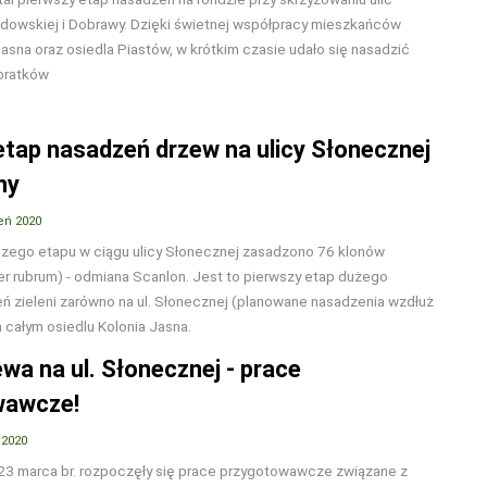
odowskiej i Dobrawy. Dzięki świetnej współpracy mieszkańców
Jasna oraz osiedla Piastów, w krótkim czasie udało się nasadzić
ratków️
etap nasadzeń drzew na ulicy Słonecznej
ny
eń 2020
zego etapu w ciągu ulicy Słonecznej zasadzono 76 klonów
r rubrum) - odmiana Scanlon. Jest to pierwszy etap dużego
ń zieleni zarówno na ul. Słonecznej (planowane nasadzenia wzdłuż
a całym osiedlu Kolonia Jasna.
wa na ul. Słonecznej - prace
wawcze!
 2020
 23 marca br. rozpoczęły się prace przygotowawcze związane z