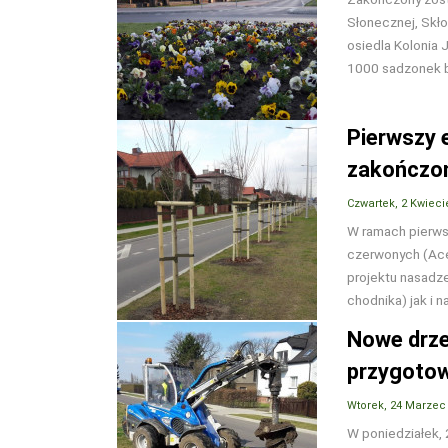
Słonecznej, Skł
osiedla Kolonia 
1000 sadzonek b
Pierwszy 
zakończo
Czwartek, 2 Kwieci
W ramach pierws
czerwonych (Ace
projektu nasadze
chodnika) jak i n
Nowe drze
przygoto
Wtorek, 24 Marzec
W poniedziałek,