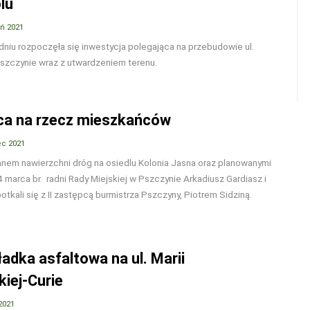
lu
eń 2021
niu rozpoczęła się inwestycja polegająca na przebudowie ul.
szczynie wraz z utwardzeniem terenu.
ca na rzecz mieszkańców
ec 2021
anem nawierzchni dróg na osiedlu Kolonia Jasna oraz planowanymi
4 marca br. radni Rady Miejskiej w Pszczynie Arkadiusz Gardiasz i
otkali się z II zastępcą burmistrza Pszczyny, Piotrem Sidziną.
adka asfaltowa na ul. Marii
iej-Curie
2021