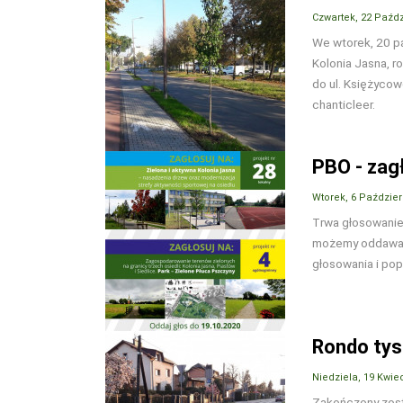
Czwartek, 22 Paźdz
We wtorek, 20 pa
Kolonia Jasna, r
do ul. Księżycow
chanticleer.
PBO - zagł
Wtorek, 6 Paździer
Trwa głosowanie
możemy oddawać
głosowania i pop
Rondo tys
Niedziela, 19 Kwie
Zakończony zosta