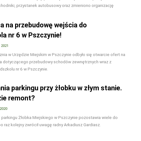
chodniki, przystanek autobusowy oraz zmieniono organizację
ta na przebudowę wejścia do
la nr 6 w Pszczynie!
 2021
znia w Urzędzie Miejskim w Pszczynie odbyło się otwarcie ofert na
nia dotyczącego przebudowy schodów zewnętrznych wraz z
dszkolu nr 6 w Pszczynie.
nia parkingu przy żłobku w złym stanie.
zie remont?
 2020
i parkingu Żłobka Miejskiego w Pszczynie pozostawia wiele do
po raz kolejny zwrócił uwagę radny Arkadiusz Gardiasz.