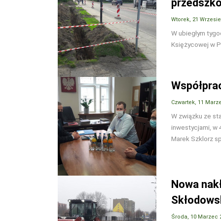
przedszko
Wtorek, 21 Wrzesi
W ubiegłym tygod
Księżycowej w P
Współpra
Czwartek, 11 Marz
W związku ze st
inwestycjami, w 
Marek Szklorz sp
Nowa nakł
Skłodowsk
Środa, 10 Marzec 