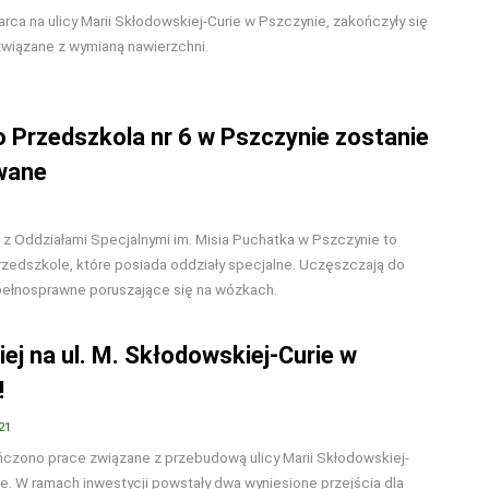
rca na ulicy Marii Skłodowskiej-Curie w Pszczynie, zakończyły się
wiązane z wymianą nawierzchni.
o Przedszkola nr 6 w Pszczynie zostanie
wane
 z Oddziałami Specjalnymi im. Misia Puchatka w Pszczynie to
zedszkole, które posiada oddziały specjalne. Uczęszczają do
epełnosprawne poruszające się na wózkach.
ej na ul. M. Skłodowskiej-Curie w
!
21
ńczono prace związane z przebudową ulicy Marii Skłodowskiej-
e. W ramach inwestycji powstały dwa wyniesione przejścia dla