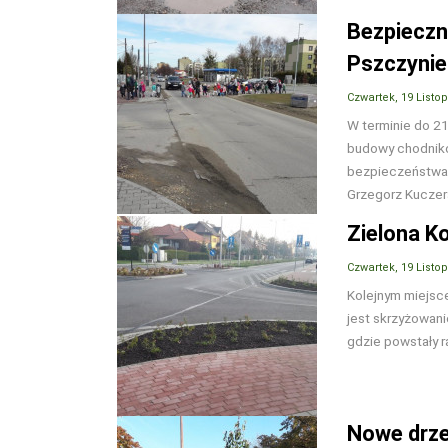
Bezpieczni
Pszczynie
Czwartek, 19 Listo
W terminie do 21
budowy chodników
bezpieczeństwa n
Grzegorz Kuczera
Zielona K
Czwartek, 19 Listo
Kolejnym miejsce
jest skrzyżowanie
gdzie powstały ra
Nowe drze