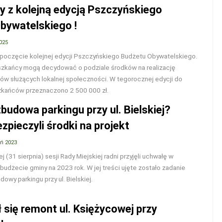
y z kolejną edycją Pszczyńskiego
bywatelskiego !
025
zpoczęcie kolejnej edycji Pszczyńskiego Budżetu Obywatelskiego.
szkańcy mogą decydować o podziale środków na realizację
ów służących lokalnej społeczności. W tegorocznej edycji do
zkańców przeznaczono 2 500 000 zł.
budowa parkingu przy ul. Bielskiej?
zpieczyli środki na projekt
eń 2023
 (31 sierpnia) sesji Rady Miejskiej radni przyjęli uchwałę w
budżecie gminy na 2023 rok. W jej treści ujęte zostało zadanie
owy parkingu przy ul. Bielskiej.
 się remont ul. Księżycowej przy