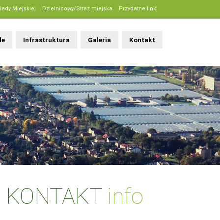
Rady Miejskiej
Dzielnicowy/Straż miejska
Przydatne linki
le
Infrastruktura
Galeria
Kontakt
KONTAKT
info