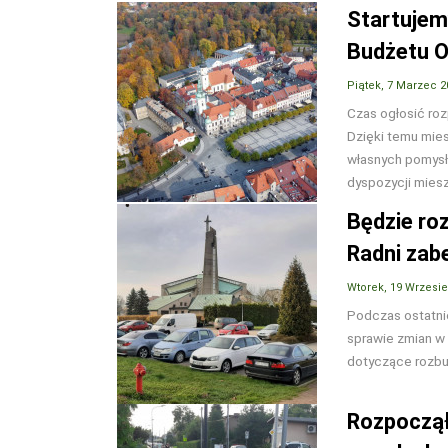
Startujem
Budżetu O
Piątek, 7 Marzec 2
Czas ogłosić ro
Dzięki temu mie
własnych pomysł
dyspozycji mies
Będzie roz
Radni zabe
Wtorek, 19 Wrzesi
Podczas ostatniej
sprawie zmian w 
dotyczące rozbud
Rozpoczął