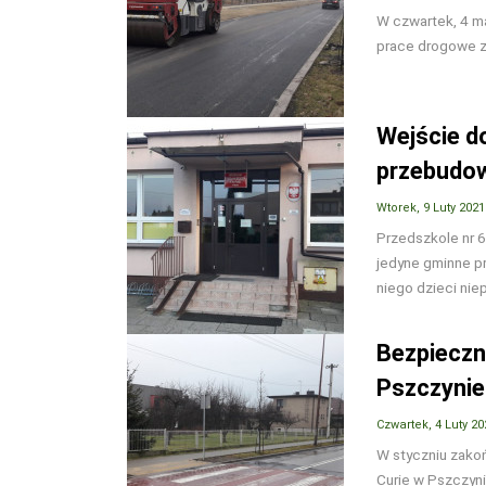
W czwartek, 4 ma
prace drogowe z
Wejście d
przebudo
Wtorek, 9 Luty 2021
Przedszkole nr 6
jedyne gminne pr
niego dzieci ni
Bezpieczni
Pszczynie
Czwartek, 4 Luty 20
W styczniu zako
Curie w Pszczyni