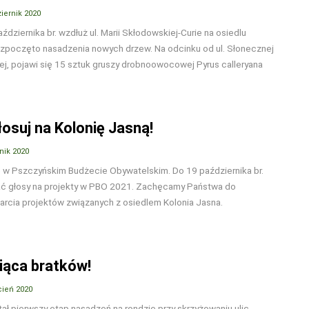
iernik 2020
ździernika br. wzdłuż ul. Marii Skłodowskiej-Curie na osiedlu
ozpoczęto nasadzenia nowych drzew. Na odcinku od ul. Słonecznej
ej, pojawi się 15 sztuk gruszy drobnoowocowej Pyrus calleryana
osuj na Kolonię Jasną!
nik 2020
 w Pszczyńskim Budżecie Obywatelskim. Do 19 października br.
 głosy na projekty w PBO 2021. Zachęcamy Państwa do
arcia projektów związanych z osiedlem Kolonia Jasna.
iąca bratków!
cień 2020
ł pierwszy etap nasadzeń na rondzie przy skrzyżowaniu ulic