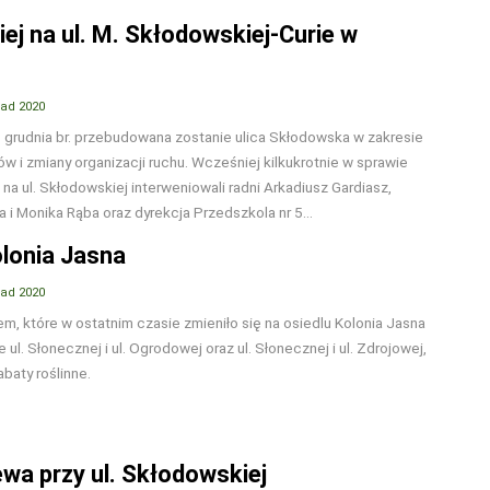
ej na ul. M. Skłodowskiej-Curie w
pad 2020
 grudnia br. przebudowana zostanie ulica Skłodowska w zakresie
 i zmiany organizacji ruchu. Wcześniej kilkukrotnie w sprawie
a ul. Skłodowskiej interweniowali radni Arkadiusz Gardiasz,
 i Monika Rąba oraz dyrekcja Przedszkola nr 5...
olonia Jasna
pad 2020
m, które w ostatnim czasie zmieniło się na osiedlu Kolonia Jasna
 ul. Słonecznej i ul. Ogrodowej oraz ul. Słonecznej i ul. Zdrojowej,
baty roślinne.
wa przy ul. Skłodowskiej