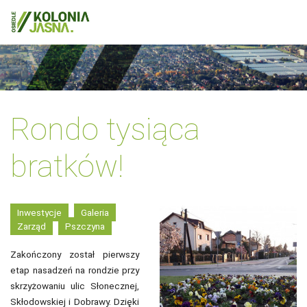
Rondo tysiąca
bratków!
Inwestycje
Galeria
Zarząd
Pszczyna
Zakończony został pierwszy
etap nasadzeń na rondzie przy
skrzyżowaniu ulic Słonecznej,
Skłodowskiej i Dobrawy. Dzięki