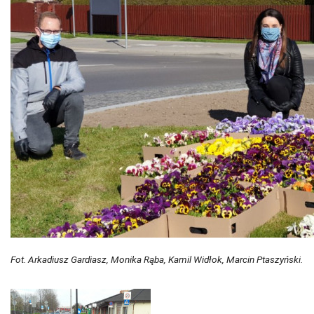
Fot. Arkadiusz Gardiasz, Monika Rąba, Kamil Widłok, Marcin Ptaszyński.