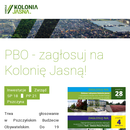
PBO - zagłosuj na
Kolonię Jasną!
Inwestycje
Zarząd
SP 18
PP 21
Pszczyna
Trwa głosowanie
w Pszczyńskim Budżecie
Obywatelskim. Do 19