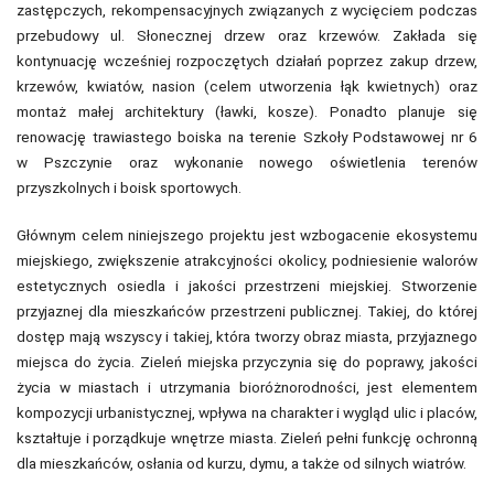
zastępczych, rekompensacyjnych związanych z wycięciem podczas
przebudowy ul. Słonecznej drzew oraz krzewów. Zakłada się
kontynuację wcześniej rozpoczętych działań poprzez zakup drzew,
krzewów, kwiatów, nasion (celem utworzenia łąk kwietnych) oraz
montaż małej architektury (ławki, kosze). Ponadto planuje się
renowację trawiastego boiska na terenie Szkoły Podstawowej nr 6
w Pszczynie oraz wykonanie nowego oświetlenia terenów
przyszkolnych i boisk sportowych.
Głównym celem niniejszego projektu jest wzbogacenie ekosystemu
miejskiego, zwiększenie atrakcyjności okolicy, podniesienie walorów
estetycznych osiedla i jakości przestrzeni miejskiej. Stworzenie
przyjaznej dla mieszkańców przestrzeni publicznej. Takiej, do której
dostęp mają wszyscy i takiej, która tworzy obraz miasta, przyjaznego
miejsca do życia. Zieleń miejska przyczynia się do poprawy, jakości
życia w miastach i utrzymania bioróżnorodności, jest elementem
kompozycji urbanistycznej, wpływa na charakter i wygląd ulic i placów,
kształtuje i porządkuje wnętrze miasta. Zieleń pełni funkcję ochronną
dla mieszkańców, osłania od kurzu, dymu, a także od silnych wiatrów.