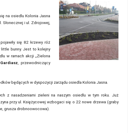
się na osiedlu Kolonia Jasna
. Słonecznej i ul. Zdrojowej,
 pojawiły się 82 krzewy róż
ittle bunny. Jest to kolejny
dlu w ramach akcji „Zielona
 Gardiasz
, przewodniczący
odków będących w dyspozycji zarządu osiedla Kolonia Jasna.
nych z nasadzeniami zieleni na naszym osiedlu w tym roku. Już
yna przy ul. Księżycowej wzbogaci się o 22 nowe drzewa (graby
ate, grusza drobnoowocowa).