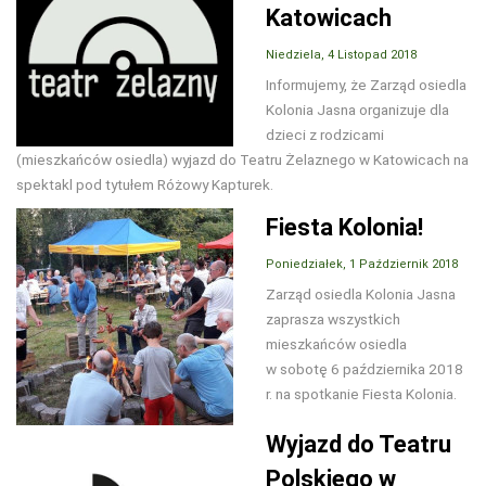
Katowicach
Niedziela, 4 Listopad 2018
Informujemy, że Zarząd osiedla
Kolonia Jasna organizuje dla
dzieci z rodzicami
(mieszkańców osiedla) wyjazd do Teatru Żelaznego w Katowicach na
spektakl pod tytułem Różowy Kapturek.
Fiesta Kolonia!
Poniedziałek, 1 Październik 2018
Zarząd osiedla Kolonia Jasna
zaprasza wszystkich
mieszkańców osiedla
w sobotę 6 października 2018
r. na spotkanie Fiesta Kolonia.
Wyjazd do Teatru
Polskiego w