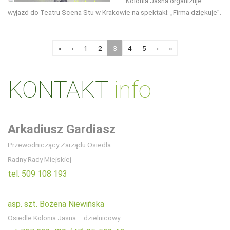
Kolonia Jasna organizuje
wyjazd do Teatru Scena Stu w Krakowie na spektakl: „Firma dziękuje”.
«
‹
1
2
3
4
5
›
»
KONTAKT
info
Arkadiusz Gardiasz
Przewodniczący Zarządu Osiedla
Radny Rady Miejskiej
tel. 509 108 193
asp. szt. Bożena Niewińska
Osiedle Kolonia Jasna – dzielnicowy