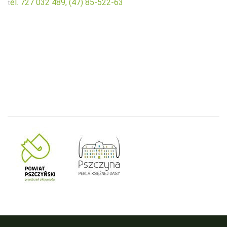
el. 727 032 489,
(47) 85-522-63
t