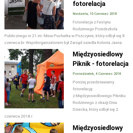
fotorelacja
Niedziela, 10 Czerwiec 2018
Fotorelacja z Festynu
Rodzinnego Przedszkola
Publicznego nr 21 im. Misia Puchatka w Pszczynie, który odbył się 8
czerwca br. Współorganizatorem był Zarząd osiedla Kolonia Jasna.
Międzyosiedlowy
Piknik - fotorelacja
Poniedziałek, 4 Czerwiec 2018
Poniżej przedstawiamy
fotorelację
z Międzyosiedlowego Pikniku
Rodzinnego z okazji Dnia
Dziecka, który odbył się 2
czerwca 2018 r.
Międzyosiedlowy