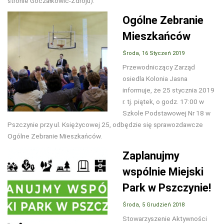
stronie Goczałkowic-Zdroju).
Ogólne Zebranie
Mieszkańców
Środa, 16 Styczeń 2019
Przewodniczący Zarząd
osiedla Kolonia Jasna
informuje, że 25 stycznia 2019
r. tj. piątek, o godz. 17:00 w
Szkole Podstawowej Nr 18 w
Pszczynie przy ul. Księżycowej 25, odbędzie się sprawozdawcze
Ogólne Zebranie Mieszkańców.
Zaplanujmy
wspólnie Miejski
Park w Pszczynie!
Środa, 5 Grudzień 2018
Stowarzyszenie Aktywności