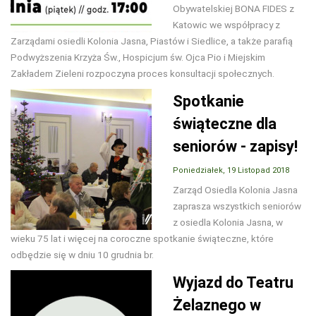
Obywatelskiej BONA FIDES z
Katowic we współpracy z
Zarządami osiedli Kolonia Jasna, Piastów i Siedlice, a także parafią
Podwyższenia Krzyża Św., Hospicjum św. Ojca Pio i Miejskim
Zakładem Zieleni rozpoczyna proces konsultacji społecznych.
Spotkanie
świąteczne dla
seniorów - zapisy!
Poniedziałek, 19 Listopad 2018
Zarząd Osiedla Kolonia Jasna
zaprasza wszystkich seniorów
z osiedla Kolonia Jasna, w
wieku 75 lat i więcej na coroczne spotkanie świąteczne, które
odbędzie się w dniu 10 grudnia br.
Wyjazd do Teatru
Żelaznego w