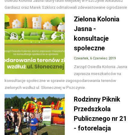
osiedlu Kolonia Jasna radny radni Miejskiej w Pszczynie Arkadiusz
Gardiasz oraz Marek Szklorz odmalowali zdewastowane ogrodzenie
Zielona Kolonia
Jasna -
konsultacje
społeczne
Czwartek, 6 Czerwiec 2019
Zarząd Osiedla Kolonia Jasna
zaprasza mieszkańców na
konsultacje społeczne w sprawie zagospodarowania terenów
zielonych wzdłuż ul. Słonecznej w Pszczynie.
Rodzinny Piknik
Przedszkola
Publicznego nr 21
- fotorelacja