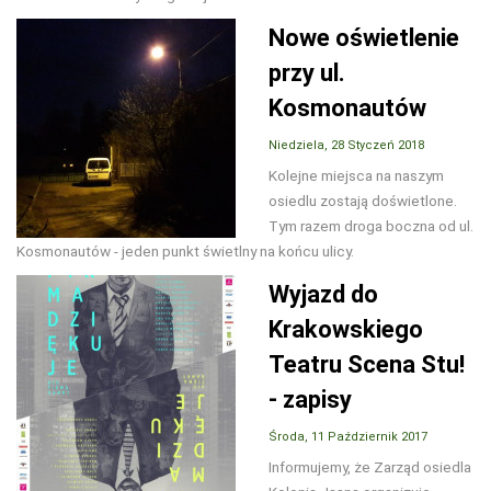
Nowe oświetlenie
przy ul.
Kosmonautów
Niedziela, 28 Styczeń 2018
Kolejne miejsca na naszym
osiedlu zostają doświetlone.
Tym razem droga boczna od ul.
Kosmonautów - jeden punkt świetlny na końcu ulicy.
Wyjazd do
Krakowskiego
Teatru Scena Stu!
- zapisy
Środa, 11 Październik 2017
Informujemy, że Zarząd osiedla