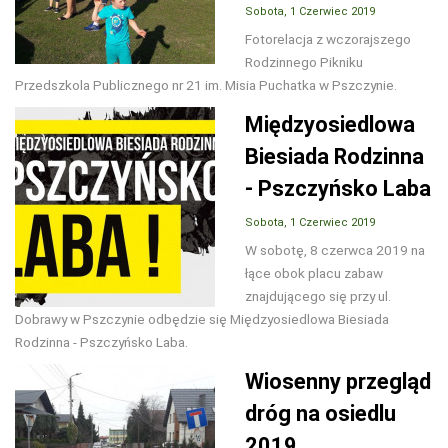
Sobota, 1 Czerwiec 2019
Fotorelacja z wczorajszego
Rodzinnego Pikniku
Przedszkola Publicznego nr 21 im. Misia Puchatka w Pszczynie.
Międzyosiedlowa
Biesiada Rodzinna
- Pszczyńsko Laba
Sobota, 1 Czerwiec 2019
W sobotę, 8 czerwca 2019 na
łące obok placu zabaw
znajdującego się przy ul.
Dobrawy w Pszczynie odbędzie się Międzyosiedlowa Biesiada
Rodzinna - Pszczyńsko Laba.
Wiosenny przegląd
dróg na osiedlu
2019