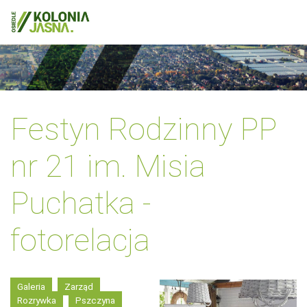
Festyn Rodzinny PP
nr 21 im. Misia
Puchatka -
fotorelacja
Galeria
Zarząd
Rozrywka
Pszczyna