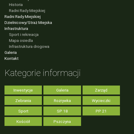
Historia
Radni Rady Miejskiej
Radni Rady Miejskiej
Dzielnicowy/Straż Miejska
Infrastruktura
Sport i rekreacja
Mapa osiedla
Infrastruktura drogowa
Galeria
Kontakt
Kategorie informacji
Inwestycje
Galeria
Zarząd
Zebrania
Rozrywka
Wycieczki
Sport
SP 18
PP 21
Kościół
Pszczyna