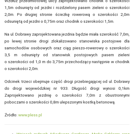
Wzdłuż przedmiotowej ulicy zaprojektowano chodnik o szerokości
1,5m odsunięty od jezdni i rozdzielony pasem zieleni o szerokości
2,0m. Po drugiej stronie ścieżkę rowerową o szerokości 2,0m
odsuniętą od jezdni o 0,75m oraz chodnik o szerokości 1,5m.
Na ul. Dobrawy zaprojektowana jezdnia będzie miała szerokość 7,0m,
po lewej stronie drogi zlokalizowano stanowiska postojowe dla
samochodów osobowych oraz ciąg pieszo-rowerowy o szerokości
3,5 m odsunięty od stanowisk postojowych pasem zieleni
o szerokości od 1,0 m do 3,75m przechodzący następnie w chodnik
o szerokości 2,0m.
Odcinek trzeci obejmuje część drogi przebiegającej od ul. Dobrawy
do drogi wojewódzkiej nr 933. Długość drogi wynosi 0,1km
Zaprojektowano jezdnię o szerokości 7,0m z obustronnymi
poboczami o szerokości 0,8m ulepszonymi kostką betonową.
Źródło:
www.pless.pl
Wniosek radnych Arkadiusza Gardiasza, Marka Szklorza oraz