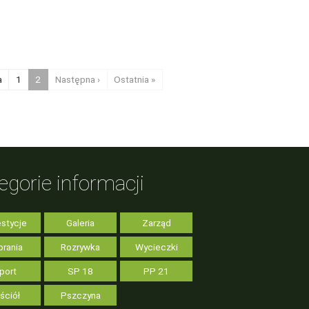
a
1
2
Następna
›
Ostatnia
»
egorie informacji
stycje
Galeria
Zarząd
rania
Rozrywka
Wycieczki
port
SP 18
PP 21
ściół
Pszczyna