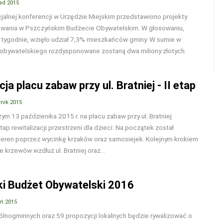
pad 2015
jalnej konferencji w Urzędzie Miejskim przedstawiono projekty
sowania w Pszczyńskim Budżecie Obywatelskim. W głosowaniu,
 tygodnie, wzięło udział 7,3% mieszkańców gminy. W sumie w
obywatelskiego rozdysponowane zostaną dwa miliony złotych.
cja placu zabaw przy ul. Bratniej - II etap
nik 2015
ym 13 paździenika 2015 r. na placu zabaw przy ul. Bratniej
etap rewitalizacji przestrzeni dla dzieci. Na początek został
eren poprzez wycinkę krzaków oraz samosiejek. Kolejnym krokiem
 krzewów wzdłuż ul. Bratniej oraz...
i Budżet Obywatelski 2016
eń 2015
ólnogminnych oraz 59 propozycji lokalnych będzie rywalizować o