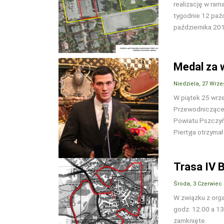
realizację w ra
tygodnie 12 paźd
października 2015
Medal za w
Niedziela, 27 Wrze
W piątek 25 wrze
Przewodnicząceg
Powiatu Pszczyńs
Piertyja otrzyma
Trasa IV 
Środa, 3 Czerwiec
W związku z org
godz. 12.00 a 13
zamknięte.