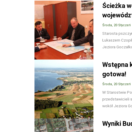
Ścieżka w
wojewódz
Środa, 20 Styczeń
Starosta pszczy
Łukaszem Czopik
Jeziora Goczałk
Wstępna k
gotowa!
Środa, 20 Styczeń
W Starostwie Po
przedstawicieli
wokół Jeziora G
Wyniki Bu