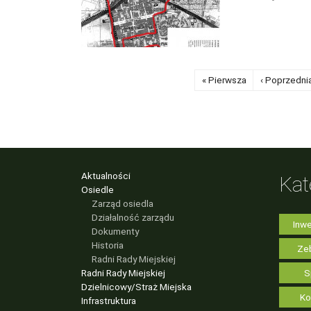
«
Pierwsza
‹
Poprzedni
Aktualności
Kat
Osiedle
Zarząd osiedla
Działalność zarządu
Inwe
Dokumenty
Historia
Zeb
Radni Rady Miejskiej
Radni Rady Miejskiej
S
Dzielnicowy/Straż Miejska
Ko
Infrastruktura