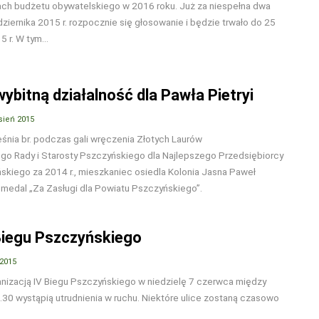
mach budżetu obywatelskiego w 2016 roku. Już za niespełna dwa
ziernika 2015 r. rozpocznie się głosowanie i będzie trwało do 25
 r. W tym...
ybitną działalność dla Pawła Pietryi
sień 2015
śnia br. podczas gali wręczenia Złotych Laurów
o Rady i Starosty Pszczyńskiego dla Najlepszego Przedsiębiorcy
kiego za 2014 r., mieszkaniec osiedla Kolonia Jasna Paweł
ł medal „Za Zasługi dla Powiatu Pszczyńskiego”.
Biegu Pszczyńskiego
 2015
anizacją IV Biegu Pszczyńskiego w niedzielę 7 czerwca między
.30 wystąpią utrudnienia w ruchu. Niektóre ulice zostaną czasowo