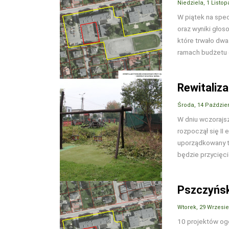
Niedziela, 1 Listo
W piątek na spec
oraz wyniki gło
które trwało dwa
ramach budżetu 
Rewitaliza
Środa, 14 Paździer
W dniu wczorajsz
rozpoczął się II 
uporządkowany t
będzie przycięcie
Pszczyńsk
Wtorek, 29 Wrzesi
10 projektów og