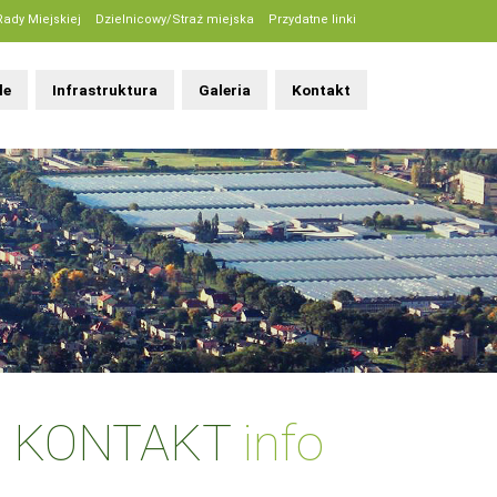
Rady Miejskiej
Dzielnicowy/Straż miejska
Przydatne linki
le
Infrastruktura
Galeria
Kontakt
KONTAKT
info