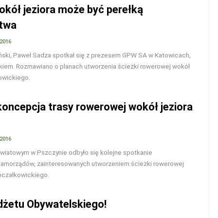
okół jeziora może być perełką
twa
 2016
ński, Paweł Sadza spotkał się z prezesem GPW SA w Katowicach,
iem. Rozmawiano o planach utworzenia ścieżki rowerowej wokół
owickiego.
oncepcja trasy rowerowej wokół jeziora
 2016
wiatowym w Pszczynie odbyło się kolejne spotkanie
 samorządów, zainteresowanych utworzeniem ścieżki rowerowej
oczałkowickiego.
dżetu Obywatelskiego!