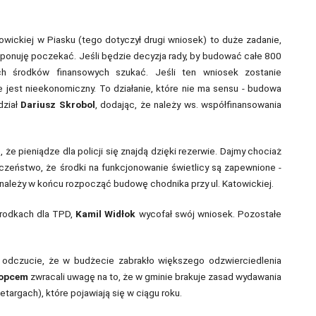
owickiej w Piasku (tego dotyczył drugi wniosek) to duże zadanie,
oponuję poczekać. Jeśli będzie decyzja rady, by budować całe 800
h środków finansowych szukać. Jeśli ten wniosek zostanie
 jest nieekonomiczny. To działanie, które nie ma sensu - budowa
dział
Dariusz Skrobol
, dodając, że należy ws. współfinansowania
 że pieniądze dla policji się znajdą dzięki rezerwie. Dajmy chociaż
czeństwo, że środki na funkcjonowanie świetlicy są zapewnione -
należy w końcu rozpocząć budowę chodnika przy ul. Katowickiej.
środkach dla TPD,
Kamil Widłok
wycofał swój wniosek. Pozostałe
e odczucie, że w budżecie zabrakło większego odzwierciedlenia
Kopcem
zwracali uwagę na to, że w gminie brakuje zasad wydawania
argach), które pojawiają się w ciągu roku.