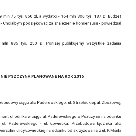
ln 75 tys. 850 zł, a wydatki - 164 mln 806 tys. 187 zł. Budżet
. - Chciałbym podziękować za znalezienie konsensusu - powiedział
mln 885 tys. 250 zł. Poniżej publikujemy wszystkie zadania
INIE PSZCZYNA PLANOWANE NA ROK 2016
budowy ciągu ulic Paderewskiego, ul. Strzeleckiej, ul. Zbożowej,
mont chodnika w ciągu ul. Paderewskiego w Pszczynie na odcinku
ul. Paderewskiego - ul. Łowiecka. Przebudowa łącznika ulic
rzchni ulicy Łowieckiej na odcinku od skrzyżowania z ul. K.Miarki