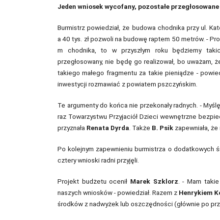
Jeden wniosek wycofany, pozostałe przegłosowane
Burmistrz powiedział, że budowa chodnika przy ul. Kat
a 40 tys. zł pozwoli na budowę raptem 50 metrów. - Pr
m chodnika, to w przyszłym roku będziemy takic
przegłosowany, nie będę go realizował, bo uważam, że
takiego małego fragmentu za takie pieniądze - powie
inwestycji rozmawiać z powiatem pszczyńskim.
Te argumenty do końca nie przekonały radnych. - Myślę,
raz Towarzystwu Przyjaciół Dzieci wewnętrzne bezpie
przyznała
Renata Dyrda
. Także
B. Psik
zapewniała, że 
Po kolejnym zapewnieniu burmistrza o dodatkowych 
cztery wnioski radni przyjęli.
Projekt budżetu ocenił
Marek Szklorz
. - Mam taki
naszych wniosków - powiedział. Razem z
Henrykiem 
środków z nadwyżek lub oszczędności (głównie po przet