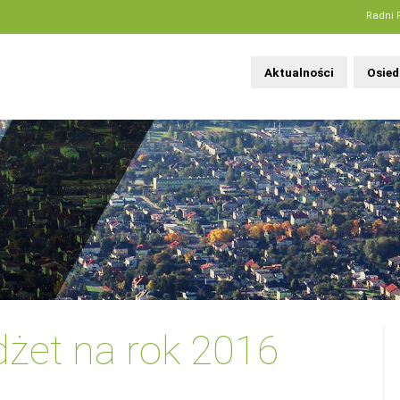
Radni 
Aktualności
Osied
udżet na rok 2016