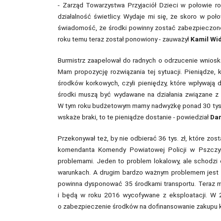
- Zarząd Towarzystwa Przyjaciół Dzieci w połowie r
działalność świetlicy. Wydaje mi się, że skoro w poło
świadomość, że środki powinny zostać zabezpieczone, b
roku temu teraz został ponowiony - zauważył
Kamil Wi
Burmistrz zaapelował do radnych o odrzucenie wnios
Mam propozycję rozwiązania tej sytuacji. Pieniądze,
środków korkowych, czyli pieniędzy, które wpływają 
środki muszą być wydawane na działania związane z p
W tym roku budżetowym mamy nadwyżkę ponad 30 tys. zł
wskaże braki, to te pieniądze dostanie - powiedział
Dar
Przekonywał też, by nie odbierać 36 tys. zł, które zost
komendanta Komendy Powiatowej Policji w Pszczyn
problemami. Jeden to problem lokalowy, ale schodzi 
warunkach. A drugim bardzo ważnym problemem jest
powinna dysponować 35 środkami transportu. Teraz m
i będą w roku 2016 wycofywane z eksploatacji. W 2
o zabezpieczenie środków na dofinansowanie zakupu 