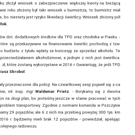
oku złożył wniosek o zabezpieczenie większej kwoty na bieżącą
wie roku złożony był taki wniosek u burmistrza, to burmistrz miał
o niestety jest ryzyko likwidacji świetlicy. Wniosek złożony pół
dłok
.
ków dot. dodatkowych środków dla TPD oraz chodnika w Piasku. -
 które są przekazywane na finansowanie świetlic pochodzą z tzw.
do budżetu z tytułu wpłaty za koncesję za sprzedaż alkoholu. Te
rzeciwdziałaniem alkoholizmowi, a jednym z nich jest świetlica.
, które zostaną wykorzystane w 2016 r. Gwarantuję, że jeśli TPD
iusz Skrobol
.
ały przeznaczone dla policji. Na czwartkowej sesji pojawił się z-ca
ie, mł. insp. mgr
Waldemar Prietz
. - Borykamy się z dwoma
on na drugi plan, bo jesteśmy jeszcze w stanie pracować w tych
 problem transportowy. Zgodnie z normami komenda w Pszczynie
amy 29 pojazdów, ale 6 z nich ma przebieg powyżej 300 tys. km
016 r. będziemy mieli brak 12 pojazdów - powiedział, apelując
kolejnego radiowozu.