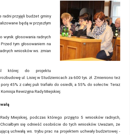
 radni przyjęli budżet gminy
 realizowane będą w przyszłym
to wynik głosowania radnych
. Przed tym głosowaniem na
 radnych wniosków ws. zmian
śl której do projektu
ozbudowę ul. Lisiej w Studzienicach za 600 tys. zł. Zmieniono też
ory 45% z całej puli trafiało do osiedli, a 55% do sołectw. Teraz
Komisja Rewizyjna Rady Miejskiej.
hwałą
 Rady Miejskiej, podczas którego przyjęto 5 wniosków radnych,
- Chciałbym się odnieść osobiście do tych wniosków. Uważam, że
ującą uchwałą ws. trybu prac na projektem uchwały budżetowej -