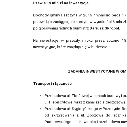
Prawie 19 mln zł na inwestycje
Dochody gminy Pszczyna w 2016 r. wynosić będą 179 m
przewiduje zaciągnięcie kredytu w wysokości 6 mln zł
po głosowaniu radnych burmistrz
Dariusz Skrobol
.
Na inwestycje w przyszłym roku przeznaczono 18 
inwestycyjne, które znajdują się w budżecie.
ZADANIA INWESTYCYJNE W GM
Transport i łączność
Przebudowa ul. Zbożowej w ramach budowy i prze
ul. Plebiscytowej wraz z kanalizacją deszczową.
Przebudowa ul. Sygietyńskiego w Pszczynie. Re
od skrzyżowania z ul. Zbożową do łącznika 
Paderewskiego - ul. Łowiecka i przebudowa nawie