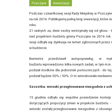
Pszczyna
Inwestycje
Podczas czwartkowej sesji Rady Miejskiej w Pszczynie
na rok 2016. Publikujemy pełną listę inwestycji, które
roku.
21 radnych za, dwie osoby wstrzymały się od głosu - 
nad projektem budżetu gminy Pszczyna na 2016 rok
sesji odbyła się dyskusja na temat zgłoszonych przez
w budżecie.
Burmistrz przedstawił autopoprawkę, w my
budżetu wprowadzono kilka nowych zadań, w tym m.in. r
podział środków dla jednostek pomocniczych - do tej p
podział będzie 50% / 50%. O to wnioskowała niedawno 
Szczotka: wnioski przegłosowane niezgodnie z uc
15 grudnia odbyło się wspólne posiedzenie komisji
dotyczących propozycji zmian w projekcie budżetu. 
wnioski zostały przegłosowane niezgodnie z obowiąz