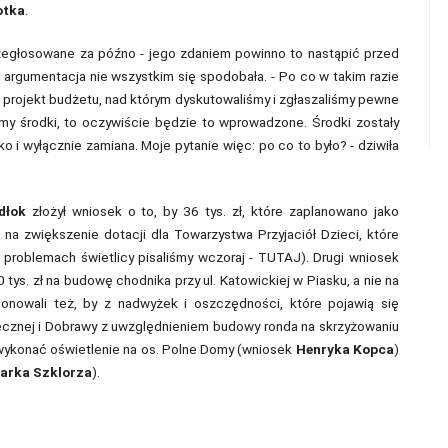
otka
.
rzegłosowane za późno - jego zdaniem powinno to nastąpić przed
 argumentacja nie wszystkim się spodobała. - Po co w takim razie
ił projekt budżetu, nad którym dyskutowaliśmy i zgłaszaliśmy pewne
iemy środki, to oczywiście będzie to wprowadzone. Środki zostały
ko i wyłącznie zamiana. Moje pytanie więc: po co to było? - dziwiła
dłok
złożył wniosek o to, by 36 tys. zł, które zaplanowano jako
na zwiększenie dotacji dla Towarzystwa Przyjaciół Dzieci, które
 problemach świetlicy pisaliśmy wczoraj - TUTAJ). Drugi wniosek
 tys. zł na budowę chodnika przy ul. Katowickiej w Piasku, a nie na
ponowali też, by z nadwyżek i oszczędności, które pojawią się
necznej i Dobrawy z uwzględnieniem budowy ronda na skrzyżowaniu
 wykonać oświetlenie na os. Polne Domy (wniosek
Henryka Kopca
)
arka Szklorza
).