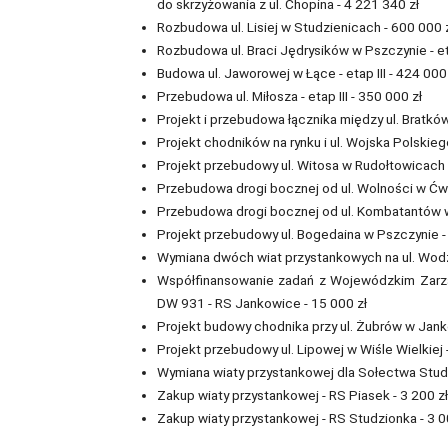
do skrzyżowania z ul. Chopina - 4 221 340 zł
Rozbudowa ul. Lisiej w Studzienicach - 600 000 
Rozbudowa ul. Braci Jędrysików w Pszczynie - eta
Budowa ul. Jaworowej w Łące - etap III - 424 000
Przebudowa ul. Miłosza - etap III - 350 000 zł
Projekt i przebudowa łącznika między ul. Bratków 
Projekt chodników na rynku i ul. Wojska Polskieg
Projekt przebudowy ul. Witosa w Rudołtowicach 
Przebudowa drogi bocznej od ul. Wolności w Ćwi
Przebudowa drogi bocznej od ul. Kombatantów w
Projekt przebudowy ul. Bogedaina w Pszczynie -
Wymiana dwóch wiat przystankowych na ul. Wodzi
Współfinansowanie zadań z Wojewódzkim Zarz
DW 931 - RS Jankowice - 15 000 zł
Projekt budowy chodnika przy ul. Żubrów w Jank
Projekt przebudowy ul. Lipowej w Wiśle Wielkiej 
Wymiana wiaty przystankowej dla Sołectwa Studz
Zakup wiaty przystankowej - RS Piasek - 3 200 zł
Zakup wiaty przystankowej - RS Studzionka - 3 0