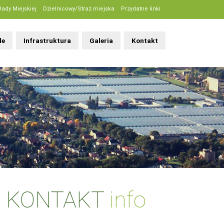
Rady Miejskiej
Dzielnicowy/Straż miejska
Przydatne linki
le
Infrastruktura
Galeria
Kontakt
KONTAKT
info