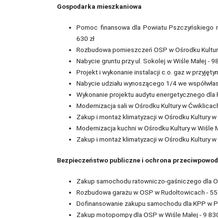
Gospodarka mieszkaniowa
Pomoc finansowa dla Powiatu Pszczyńskiego 
630 zł
Rozbudowa pomieszczeń OSP w Ośrodku Kultury w
Nabycie gruntu przy ul. Sokolej w Wiśle Małej - 9
Projekt i wykonanie instalacji c.o. gaz w przyjęty
Nabycie udziału wynoszącego 1/4 we współwłasno
Wykonanie projektu audytu energetycznego dla P
Modernizacja sali w Ośrodku Kultury w Ćwiklicach
Zakup i montaż klimatyzacji w Ośrodku Kultury w
Modernizacja kuchni w Ośrodku Kultury w Wiśle M
Zakup i montaż klimatyzacji w Ośrodku Kultury w
Bezpieczeństwo publiczne i ochrona przeciwpowo
Zakup samochodu ratowniczo-gaśniczego dla OS
Rozbudowa garażu w OSP w Rudołtowicach - 55 
Dofinansowanie zakupu samochodu dla KPP w Ps
Zakup motopompy dla OSP w Wiśle Małej - 9 830