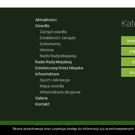
Aktualności
Kat
Osiedle
Zarząd osiedla
Działalność zarządu
Inwe
Dokumenty
Historia
Zeb
Radni Rady Miejskiej
Radni Rady Miejskiej
S
Dzielnicowy/Straż Miejska
Ko
Infrastruktura
Sport i rekreacja
Mapa osiedla
Infrastruktura drogowa
Galeria
Kontakt
© 2015 KOLONIA JASNA. All rights reserved
Strona przechowuje oraz uzyskuje dostęp do informacji już przechowywanych
Strona przechowuje oraz uzyskuje dostęp do informacji już przechowywanych