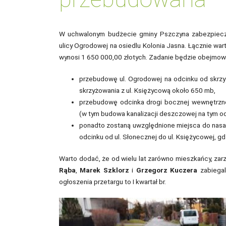
W uchwalonym budżecie gminy Pszczyna zabezpiecz
ulicy Ogrodowej na osiedlu Kolonia Jasna. Łącznie wa
wynosi 1 650 000,00 złotych. Zadanie będzie obejmow
przebudowę ul. Ogrodowej na odcinku od skrzy
skrzyżowania z ul. Księżycową około 650 mb,
przebudowę odcinka drogi bocznej wewnętrzne
(w tym budowa kanalizacji deszczowej na tym od
ponadto zostaną uwzględnione miejsca do nasad
odcinku od ul. Słonecznej do ul. Księżycowej, 
Warto dodać, że od wielu lat zarówno mieszkańcy, zarz
Rąba
,
Marek Szklorz
i
Grzegorz Kuczera
zabiegal
ogłoszenia przetargu to I kwartał br.