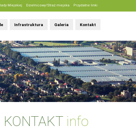
Rady Miejskiej
Dzielnicowy/Straż miejska
Przydatne linki
le
Infrastruktura
Galeria
Kontakt
KONTAKT
info