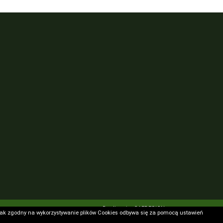
Realizacja: GAFDESIGN
rak zgodny na wykorzystywanie plików Cookies odbywa się za pomocą ustawień
rak zgodny na wykorzystywanie plików Cookies odbywa się za pomocą ustawień