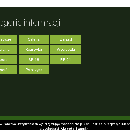
egorie informacji
stycje
Galeria
Zarząd
rania
Rozrywka
Wycieczki
port
SP 18
PP 21
ściół
Pszczyna
 w Państwa urządzeniach wykorzystując mechanizm plików Cookies. Akceptacja lub b
 w Państwa urządzeniach wykorzystując mechanizm plików Cookies. Akceptacja lub b
przeglądarki.
przeglądarki.
Akceptuj i zamknij
Akceptuj i zamknij