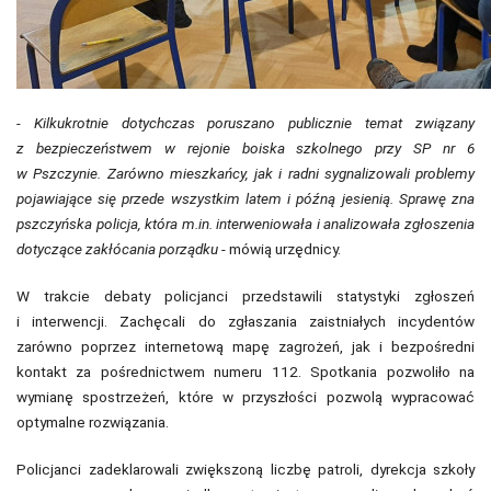
- Kilkukrotnie dotychczas poruszano publicznie temat związany
z bezpieczeństwem w rejonie boiska szkolnego przy SP nr 6
w Pszczynie. Zarówno mieszkańcy, jak i radni sygnalizowali problemy
pojawiające się przede wszystkim latem i późną jesienią. Sprawę zna
pszczyńska policja, która m.in. interweniowała i analizowała zgłoszenia
dotyczące zakłócania porządku
- mówią urzędnicy.
W trakcie debaty policjanci przedstawili statystyki zgłoszeń
i interwencji. Zachęcali do zgłaszania zaistniałych incydentów
zarówno poprzez internetową mapę zagrożeń, jak i bezpośredni
kontakt za pośrednictwem numeru 112. Spotkania pozwoliło na
wymianę spostrzeżeń, które w przyszłości pozwolą wypracować
optymalne rozwiązania.
Policjanci zadeklarowali zwiększoną liczbę patroli, dyrekcja szkoły