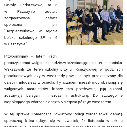
Szkoły Podstawowej nr 6
w Pszczynie została
zorganizowana debata
społeczna pn.
"Bezpieczeństwo w rejonie
boiska szkolnego SP nr 6
w Pszczynie".
Przypomnijmy - latem radni
poruszyli temat wulgarnej młodzieży przesiadującej na terenie boiska.
Wskazywali, że teren szkolny przy ul. Księżycowej w godzinach
popołudniowych czy w weekendy powinien być przeznaczony dla
dzieci i młodzieży z osiedla. Tymczasem mieszkańcy obawiają się
wulgarnych nastolatków, którzy tam przebywają, piją alkohol,
zostawiają bałagan i niszczą infrastrukturę. Do szczególnie
niepokojącego zdarzenia doszło 5 sierpnia późnym wieczorem.
W tej sprawie Komendant Powiatowy Policji zorganizował debatę
społeczną, która odbyła się w czwartek, 24 listopada w szkole
podstawowej. Oprócz funkcjonariuszy policji obecni byli: zastępca