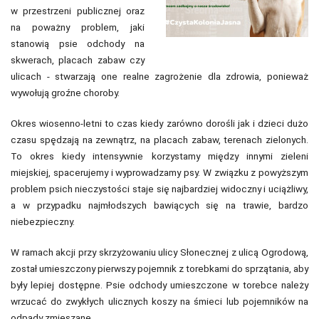
w przestrzeni publicznej oraz
na poważny problem, jaki
stanowią psie odchody na
skwerach, placach zabaw czy
ulicach - stwarzają one realne zagrożenie dla zdrowia, ponieważ
wywołują groźne choroby.
Okres wiosenno-letni to czas kiedy zarówno dorośli jak i dzieci dużo
czasu spędzają na zewnątrz, na placach zabaw, terenach zielonych.
To okres kiedy intensywnie korzystamy między innymi zieleni
miejskiej, spacerujemy i wyprowadzamy psy. W związku z powyższym
problem psich nieczystości staje się najbardziej widoczny i uciążliwy,
a w przypadku najmłodszych bawiących się na trawie, bardzo
niebezpieczny.
W ramach akcji przy skrzyżowaniu ulicy Słonecznej z ulicą Ogrodową,
został umieszczony pierwszy pojemnik z torebkami do sprzątania, aby
były lepiej dostępne. Psie odchody umieszczone w torebce należy
wrzucać do zwykłych ulicznych koszy na śmieci lub pojemników na
odpady zmieszane.