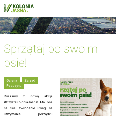
Sprzątaj po swoim
psie!
Galeria
Zarząd
Pszczyna
Ruszamy z nową akcją
#CzystaKoloniaJasna! Ma ona
na celu zwrócenie uwagi na
utrzymanie porządku