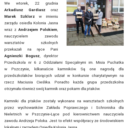
We wtorek, 22 grudnia
Arkadiusz Gardiasz
oraz
Marek Szklorz
w imieniu
zarządu osiedla Kolonia Jasna
wraz z
Andrzejem Polokiem
,
nauczycielem zawodu
warsztatów szkolnych
przekazali na ręce Pani
Agnieszki Bogusz
, dyrektor
Przedszkola nr 6 z Oddziałami Specjalnymi im. Misia Puchatka
w Pszczynie, kilkanaście karmników. Są one nagrodą dla
przedszkolaków biorących udział w konkursie charytatywnym na
rzecz Maciusia Cieślika. Ponadto każda grupa przedszkolna
otrzymała również swój karmnik oraz pokarm dla ptaków.
Karmniki dla ptaków zostały wykonane na warsztatach szkolnych
przez wychowanków Zakładu Poprawczego i Schroniska dla
Nieletnich w Pszczynie-Łące pod kierownictwem nauczyciela
zawodu Andrzeja Poloka. Jest to efekt współpracy ze środowiskiem
lokalnym i zarządem Osiedla Kolonia Jasna.