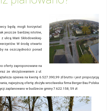
owcy będą mogli korzystać
k jeszcze bardziej istotne,
z ulicą Marii Skłodowskiej-
owerzystów. W środę otwarto
łaby na oszczędności ponad
ano oferty zaproponowane na
wraz ze skrzyżowaniem z ul.
Najtańsza opiewa na kwotę 6.527.390,99 zł brutto i jest propozycją
nania, najwyższą ofertę złożyła wrocławska firma Berger Bau Polska
tycji zaplanowano w budżecie gminy 7.622.158, 59 zł.