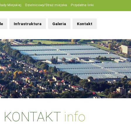
Rady Miejskiej
Dzielnicowy/Straż miejska
Przydatne linki
le
Infrastruktura
Galeria
Kontakt
KONTAKT
info