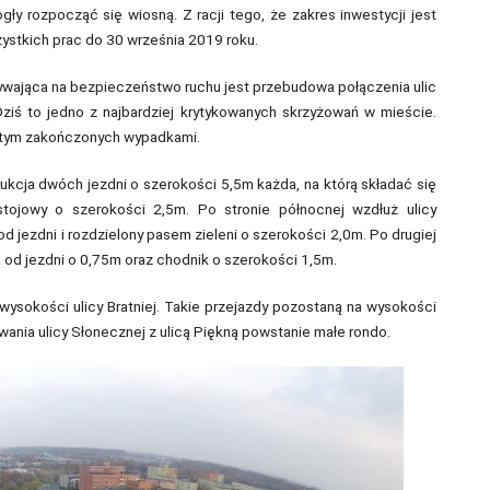
ły rozpocząć się wiosną. Z racji tego, że zakres inwestycji jest
ystkich prac do 30 września 2019 roku.
ywająca na bezpieczeństwo ruchu jest przebudowa połączenia ulic
Dziś to jedno z najbardziej krytykowanych skrzyżowań w mieście.
 w tym zakończonych wypadkami.
ukcja dwóch jezdni o szerokości 5,5m każda, na którą składać się
ojowy o szerokości 2,5m. Po stronie północnej wzdłuż ulicy
 jezdni i rozdzielony pasem zieleni o szerokości 2,0m. Po drugiej
 od jezdni o 0,75m oraz chodnik o szerokości 1,5m.
wysokości ulicy Bratniej. Takie przejazdy pozostaną na wysokości
wania ulicy Słonecznej z ulicą Piękną powstanie małe rondo.