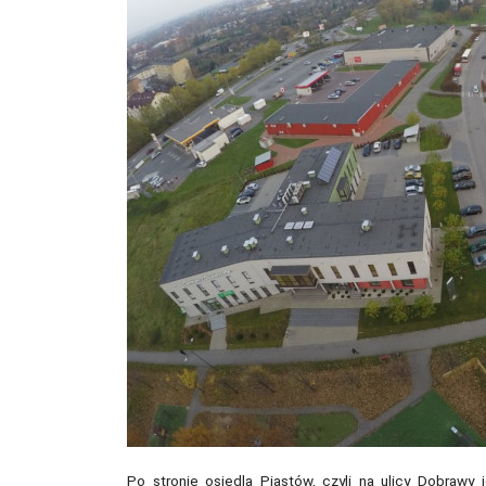
Po stronie osiedla Piastów, czyli na ulicy Dobrawy