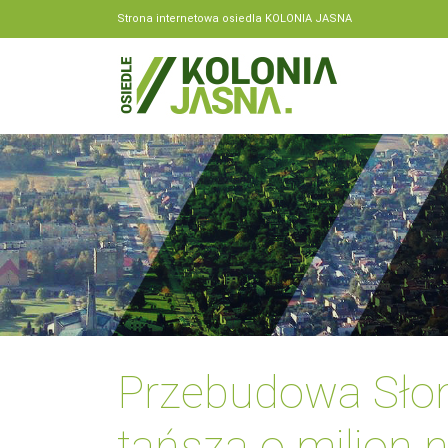
Strona internetowa osiedla KOLONIA JASNA
Przebudowa Słon
tańsza o milion 