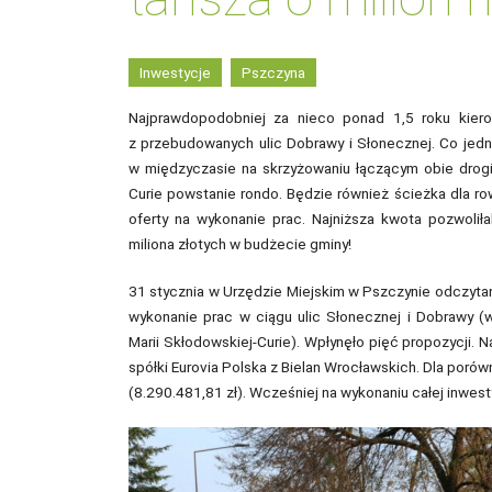
Inwestycje
Pszczyna
Najprawdopodobniej za nieco ponad 1,5 roku kier
z przebudowanych ulic Dobrawy i Słonecznej. Co jedna
w międzyczasie na skrzyżowaniu łączącym obie drogi 
Curie powstanie rondo. Będzie również ścieżka dla r
oferty na wykonanie prac. Najniższa kwota pozwoli
miliona złotych w budżecie gminy!
31 stycznia w Urzędzie Miejskim w Pszczynie odczyt
wykonanie prac w ciągu ulic Słonecznej i Dobrawy (
Marii Skłodowskiej-Curie). Wpłynęło pięć propozycji. 
spółki Eurovia Polska z Bielan Wrocławskich. Dla porów
(8.290.481,81 zł). Wcześniej na wykonaniu całej inwes