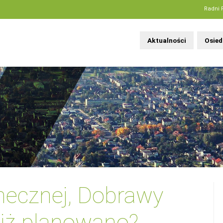
Radni 
Aktualności
Osied
ecznej, Dobrawy
niż planowano?