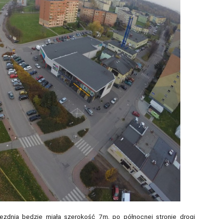
 jezdnia będzie miała szerokość 7m, po północnej stronie drogi