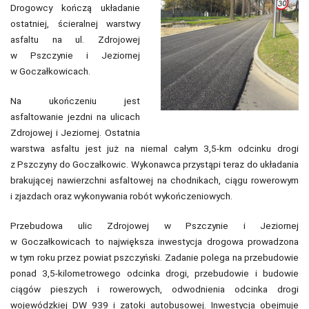
Drogowcy kończą układanie
ostatniej, ścieralnej warstwy
asfaltu na ul. Zdrojowej
w Pszczynie i Jeziornej
w Goczałkowicach.
Na ukończeniu jest
asfaltowanie jezdni na ulicach
Zdrojowej i Jeziornej. Ostatnia
warstwa asfaltu jest już na niemal całym 3,5-km odcinku drogi
z Pszczyny do Goczałkowic. Wykonawca przystąpi teraz do układania
brakującej nawierzchni asfaltowej na chodnikach, ciągu rowerowym
i zjazdach oraz wykonywania robót wykończeniowych.
Przebudowa ulic Zdrojowej w Pszczynie i Jeziornej
w Goczałkowicach to największa inwestycja drogowa prowadzona
w tym roku przez powiat pszczyński. Zadanie polega na przebudowie
ponad 3,5-kilometrowego odcinka drogi, przebudowie i budowie
ciągów pieszych i rowerowych, odwodnienia odcinka drogi
wojewódzkiej DW 939 i zatoki autobusowej. Inwestycja obejmuje