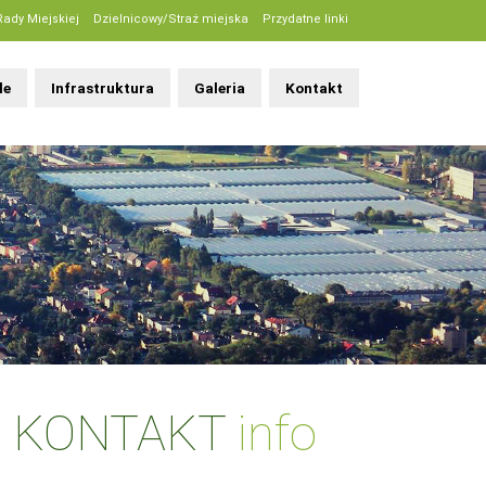
Rady Miejskiej
Dzielnicowy/Straż miejska
Przydatne linki
le
Infrastruktura
Galeria
Kontakt
KONTAKT
info