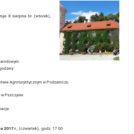
uje 8 sierpnia br. (wtorek),
Narodowym.
godziny.
stwie Agroturystycznym w Podzamczu.
8 w Pszczynie.
macje.
ca 2017 r.
, (czwartek), godz. 17.00