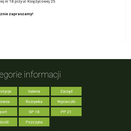
 nr 18 przy ul. Księżycowej 25.
znie zapraszamy!
egorie informacji
stycje
Galeria
Zarząd
rania
Rozrywka
Wycieczki
port
SP 18
PP 21
ściół
Pszczyna