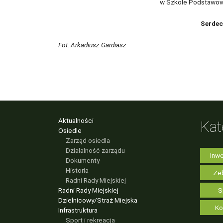
w Szkole Podstawowej
Serdec
Fot. Arkadiusz Gardiasz
Aktualności
Kat
Osiedle
Zarząd osiedla
Działalność zarządu
Inwe
Dokumenty
Historia
Zeb
Radni Rady Miejskiej
Radni Rady Miejskiej
S
Dzielnicowy/Straż Miejska
Ko
Infrastruktura
Sport i rekreacja