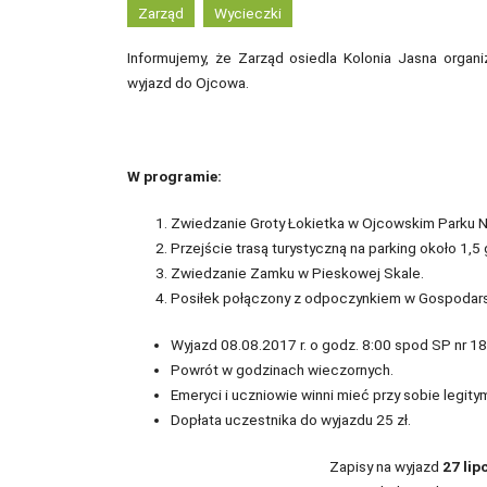
Zarząd
Wycieczki
Informujemy, że Zarząd osiedla Kolonia Jasna organiz
wyjazd do Ojcowa.
W programie:
Zwiedzanie Groty Łokietka w Ojcowskim Parku 
Przejście trasą turystyczną na parking około 1,5 
Zwiedzanie Zamku w Pieskowej Skale.
Posiłek połączony z odpoczynkiem w Gospodar
Wyjazd 08.08.2017 r. o godz. 8:00 spod SP nr 1
Powrót w godzinach wieczornych.
Emeryci i uczniowie winni mieć przy sobie legity
Dopłata uczestnika do wyjazdu 25 zł.
Zapisy na wyjazd
27 lip