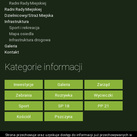
Radni Rady Miejskiej
Radni Rady Miejskiej
Dzielnicowy/Straż Miejska
Infrastruktura
Sport i rekreacja
Mapa osiedla
Infrastruktura drogowa
Galeria
Kontakt
Kategorie informacji
Inwestycje
Galeria
Zarząd
Zebrania
Rozrywka
Wycieczki
Sport
SP 18
PP 21
Kościół
Pszczyna
Strona przechowuje oraz uzyskuje dostęp do informacji już przechowywanych w
Strona przechowuje oraz uzyskuje dostęp do informacji już przechowywanych w