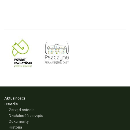
Aktualności
Osiedle
Zarząd osiedla
Działalność zarządu
Dokumenty
Historia