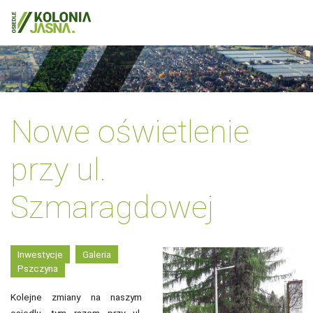
Nowe oświetlenie
przy ul.
Szmaragdowej
Inwestycje
Galeria
Pszczyna
Kolejne zmiany na naszym
osiedlu, tym razem przy ul.