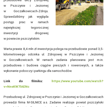
w Pszczynie i Jeziornej
w Goczałkowicach-Zdroju.
Sprawdziliśmy jak wygląda
postęp prac w ramach
największej tegorocznej
inwestycji drogowej
w powiecie pszczyńskim.
Warta prawie 8,4 mln zł inwestycja polega na przebudowie ponad 3,5-
kilometrowego odcinka ul. Zdrojowej w Pszczynie i Jeziornej
w Goczałkowicach. W ramach zadania planowana jest m.in.
przebudowa i budowa ciągów pieszych i rowerowych, a także
wykonanie poboczy i parkingu dla samochodów.
Link do filmiku:
https://www.youtube.com/watch?
v=NnsKW7lAENc
Przebudowę ul. Zdrojowej w Pszczynie i Jeziornej w Goczałkowicach
prowadzi firma M-SILNICE a.s. Zadanie realizuje powiat pszczyński