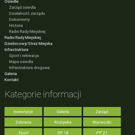
Osiedle
Zarząd osiedla
Działalność zarządu
Dokumenty
Historia
Radni Rady Miejskiej
Radni Rady Miejskiej
Dzielnicowy/Straż Miejska
Infrastruktura
Sport i rekreacja
Mapa osiedla
Infrastruktura drogowa
Galeria
Kontakt
Kategorie informacji
Inwestycje
Galeria
Zarząd
Zebrania
Rozrywka
Wycieczki
Sport
SP 18
PP 21