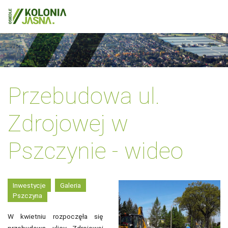
Przebudowa ul.
Zdrojowej w
Pszczynie - wideo
Inwestycje
Galeria
Pszczyna
W kwietniu rozpoczęła się
przebudowa ulicy Zdrojowej