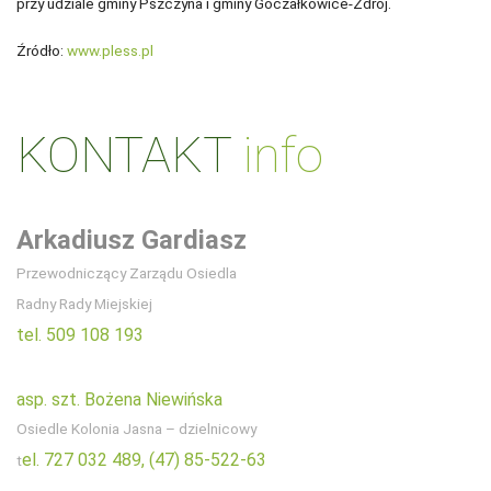
przy udziale gminy Pszczyna i gminy Goczałkowice-Zdrój.
Źródło:
www.pless.pl
KONTAKT
info
Arkadiusz Gardiasz
Przewodniczący Zarządu Osiedla
Radny Rady Miejskiej
tel. 509 108 193
asp. szt. Bożena Niewińska
Osiedle Kolonia Jasna – dzielnicowy
el. 727 032 489,
(47) 85-522-63
t