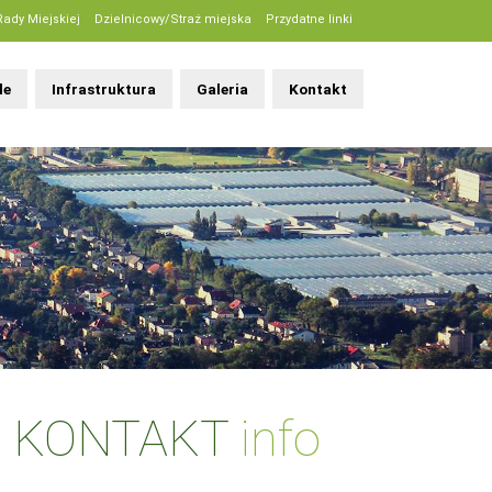
Rady Miejskiej
Dzielnicowy/Straż miejska
Przydatne linki
le
Infrastruktura
Galeria
Kontakt
KONTAKT
info