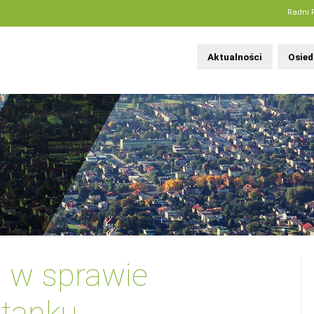
Radni 
Aktualności
Osied
 w sprawie
stanku