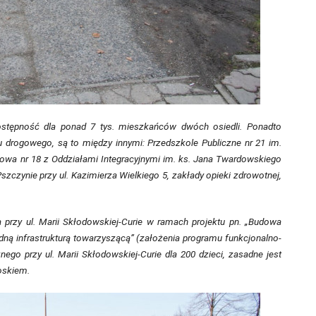
ostępność dla ponad 7 tys. mieszkańców dwóch osiedli. Ponadto
hu drogowego, są to między innymi: Przedszkole Publiczne nr 21 im.
owa nr 18 z Oddziałami Integracyjnymi im. ks. Jana Twardowskiego
szczynie przy ul. Kazimierza Wielkiego 5, zakłady opieki zdrowotnej,
rzy ul. Marii Skłodowskiej-Curie w ramach projektu pn. „Budowa
ą infrastrukturą towarzyszącą” (założenia programu funkcjonalno-
o przy ul. Marii Skłodowskiej-Curie dla 200 dzieci, zasadne jest
oskiem.