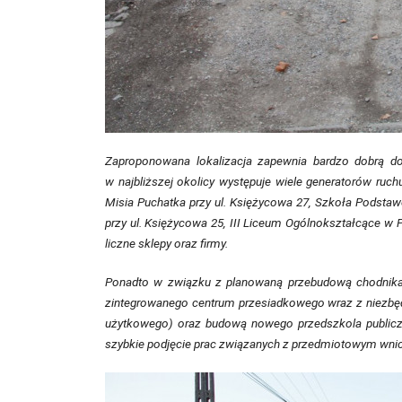
Zaproponowana lokalizacja zapewnia bardzo dobrą d
w najbliższej okolicy występuje wiele generatorów ruc
Misia Puchatka przy ul. Księżycowa 27, Szkoła Podstaw
przy ul. Księżycowa 25, III Liceum Ogólnokształcące w P
liczne sklepy oraz firmy.
Ponadto w związku z planowaną przebudową chodnika p
zintegrowanego centrum przesiadkowego wraz z niezbędn
użytkowego) oraz budową nowego przedszkola publiczneg
szybkie podjęcie prac związanych z przedmiotowym wni