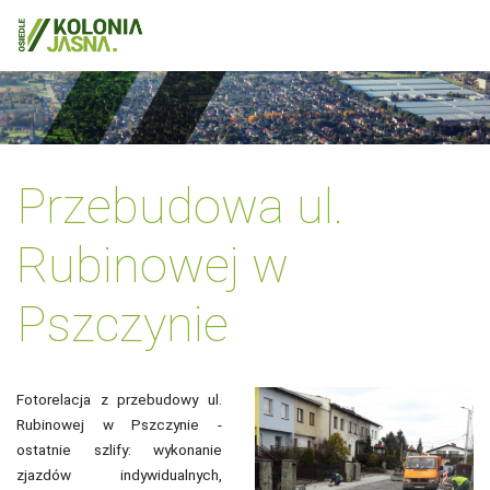
Przebudowa ul.
Rubinowej w
Pszczynie
Fotorelacja z przebudowy ul.
Rubinowej w Pszczynie -
ostatnie szlify: wykonanie
zjazdów indywidualnych,