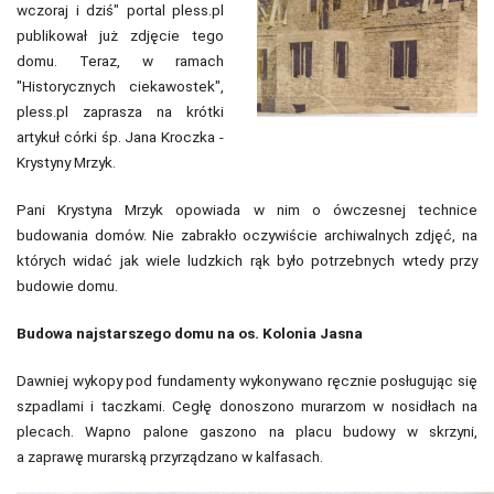
wczoraj i dziś" portal pless.pl
publikował już zdjęcie tego
domu. Teraz, w ramach
"Historycznych ciekawostek",
pless.pl zaprasza na krótki
artykuł córki śp. Jana Kroczka -
Krystyny Mrzyk.
Pani Krystyna Mrzyk opowiada w nim o ówczesnej technice
budowania domów. Nie zabrakło oczywiście archiwalnych zdjęć, na
których widać jak wiele ludzkich rąk było potrzebnych wtedy przy
budowie domu.
Budowa najstarszego domu na os. Kolonia Jasna
Dawniej wykopy pod fundamenty wykonywano ręcznie posługując się
szpadlami i taczkami. Cegłę donoszono murarzom w nosidłach na
plecach. Wapno palone gaszono na placu budowy w skrzyni,
a zaprawę murarską przyrządzano w kalfasach.