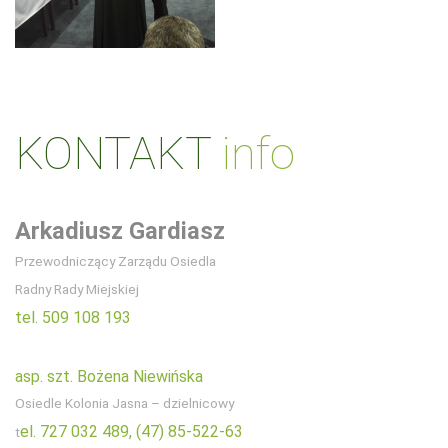
KONTAKT
info
Arkadiusz Gardiasz
Przewodniczący Zarządu Osiedla
Radny Rady Miejskiej
tel. 509 108 193
asp. szt. Bożena Niewińska
Osiedle Kolonia Jasna – dzielnicowy
el. 727 032 489,
(47) 85-522-63
t