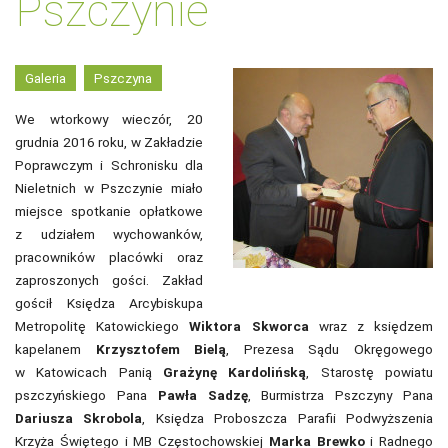
Pszczynie
Galeria
Pszczyna
We wtorkowy wieczór, 20
grudnia 2016 roku, w Zakładzie
Poprawczym i Schronisku dla
Nieletnich w Pszczynie miało
miejsce spotkanie opłatkowe
z udziałem wychowanków,
pracowników placówki oraz
zaproszonych gości. Zakład
gościł Księdza Arcybiskupa
Metropolitę Katowickiego
Wiktora Skworca
wraz z księdzem
kapelanem
Krzysztofem Bielą
, Prezesa Sądu Okręgowego
w Katowicach Panią
Grażynę Kardolińską
, Starostę powiatu
pszczyńskiego Pana
Pawła Sadzę
, Burmistrza Pszczyny Pana
Dariusza Skrobola
, Księdza Proboszcza Parafii Podwyższenia
Krzyża Świętego i MB Częstochowskiej
Marka Brewko
i Radnego