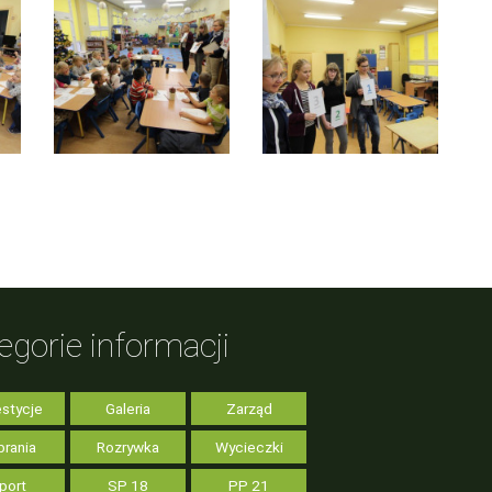
egorie informacji
stycje
Galeria
Zarząd
rania
Rozrywka
Wycieczki
port
SP 18
PP 21