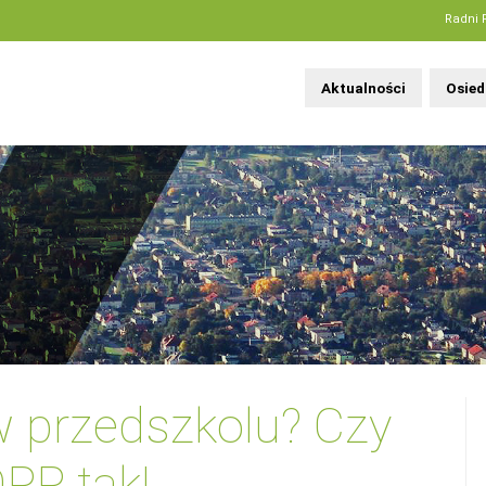
Radni 
Aktualności
Osied
w przedszkolu? Czy
PP tak!