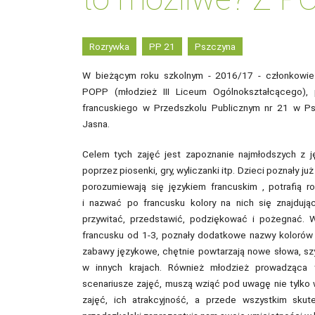
Rozrywka
PP 21
Pszczyna
W bieżącym roku szkolnym - 2016/17 - członkowie K
POPP (młodzież III Liceum Ogólnokształcącego), 
francuskiego w Przedszkolu Publicznym nr 21 w Ps
Jasna.
Celem tych zajęć jest zapoznanie najmłodszych z ję
poprzez piosenki, gry, wyliczanki itp. Dzieci poznały ju
porozumiewają się językiem francuskim , potrafią r
i nazwać po francusku kolory na nich się znajdują
przywitać, przedstawić, podziękować i pożegnać. W 
francusku od 1-3, poznały dodatkowe nazwy kolorów 
zabawy językowe, chętnie powtarzają nowe słowa, szy
w innych krajach. Również młodzież prowadząca
scenariusze zajęć, muszą wziąć pod uwagę nie tylko 
zajęć, ich atrakcyjność, a przede wszystkim sku