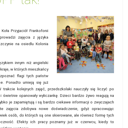
oła Przyjaciół Frankofonii
prowadzi zajęcia z języka
zczynie na osiedlu Kolonia
zykiem innym niż angielski
ż kraje, w których mieszkańcy
ozpoznać flagi tych państw
ce. Ponadto umieją się już
trakcie kolejnych zajęć, przedszkolaki nauczyły się liczyć po
i świetnie opanowały wyliczankę. Dzieci bardzo żywo reagują na
bko je zapamiętują i są bardzo ciekawe informacji o zwyczajach
 te zajęcia zdobywa nowe doświadczenie, gdyż opracowując
wiek osób, do których są one skierowane, ale również formę tych
teczność. Efekty ich pracy poznamy już w czerwcu, kiedy to