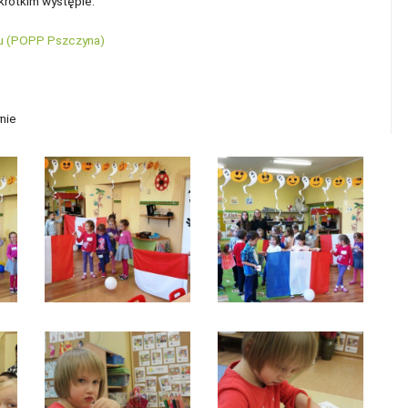
krótkim występie.
lu (POPP Pszczyna)
nie