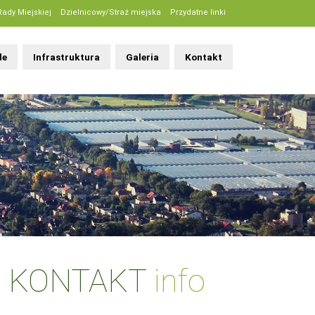
Rady Miejskiej
Dzielnicowy/Straż miejska
Przydatne linki
le
Infrastruktura
Galeria
Kontakt
KONTAKT
info