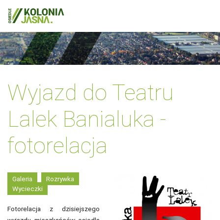
Wyjazd do Teatru
Lalek Banialuka -
fotorelacja
Galeria
Rozrywka
Wycieczki
Fotorelacja z dzisiejszego
wyjazdu mieszkańców osiedla