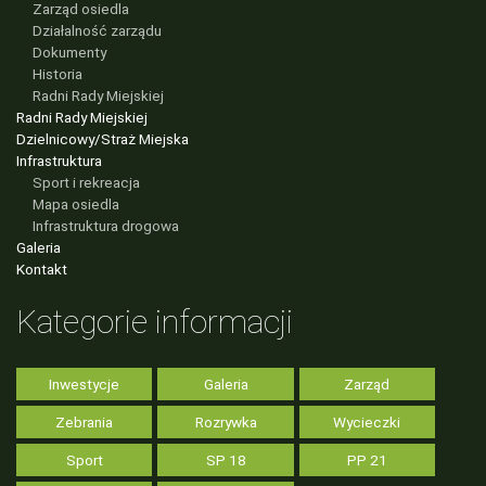
Zarząd osiedla
Działalność zarządu
Dokumenty
Historia
Radni Rady Miejskiej
Radni Rady Miejskiej
Dzielnicowy/Straż Miejska
Infrastruktura
Sport i rekreacja
Mapa osiedla
Infrastruktura drogowa
Galeria
Kontakt
Kategorie informacji
Inwestycje
Galeria
Zarząd
Zebrania
Rozrywka
Wycieczki
Sport
SP 18
PP 21