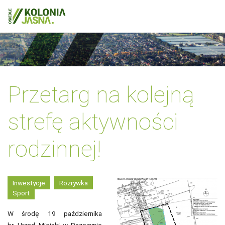
Przetarg na kolejną
strefę aktywności
rodzinnej!
Inwestycje
Rozrywka
Sport
W środę 19 października
br. Urząd Miejski w Pszczynie