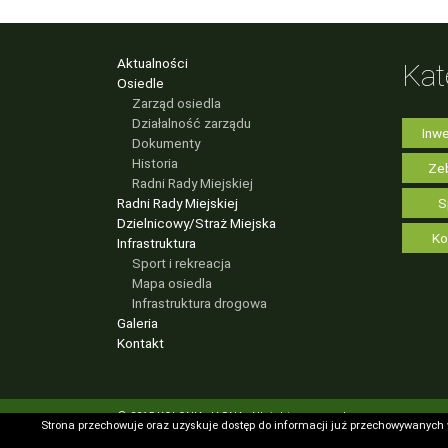
Aktualności
Kat
Osiedle
Zarząd osiedla
Działalność zarządu
Inwe
Dokumenty
Historia
Zeb
Radni Rady Miejskiej
Radni Rady Miejskiej
S
Dzielnicowy/Straż Miejska
Ko
Infrastruktura
Sport i rekreacja
Mapa osiedla
Infrastruktura drogowa
Galeria
Kontakt
© 2015 KOLONIA JASNA. All rights reserved
Strona przechowuje oraz uzyskuje dostęp do informacji już przechowywanych
Strona przechowuje oraz uzyskuje dostęp do informacji już przechowywanych