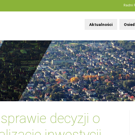
Radni 
Aktualności
Osied
sprawie decyzji o
lizację inwestycji