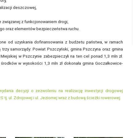
ory,
izacji deszczowej,
e związanej z funkcjonowaniem drogi,
go oraz elementów bezpieczeństwa ruchu.
ione od uzyskania dofinansowania z budżetu państwa, w ramach
trzy samorządy: Powiat Pszczyński, gmina Pszczyna oraz gmina
 Miejskiej w Pszczynie zabezpieczyli na ten cel ponad 1,3 mln zł.
a środków w wysokości 1,3 mln zł dokonała gmina Goczałkowice-
dania decyzji o zezwoleniu na realizację inwestycji drogowej
j. ul. Zdrojowej i ul. Jeziornej wraz z budową ścieżki rowerowej.