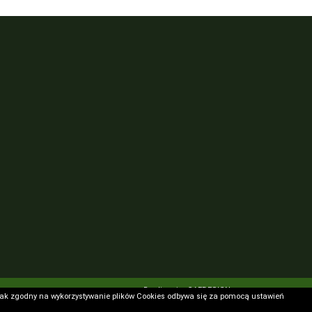
Realizacja: GAFDESIGN
rak zgodny na wykorzystywanie plików Cookies odbywa się za pomocą ustawień
rak zgodny na wykorzystywanie plików Cookies odbywa się za pomocą ustawień