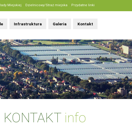
Rady Miejskiej
Dzielnicowy/Straż miejska
Przydatne linki
le
Infrastruktura
Galeria
Kontakt
KONTAKT
info