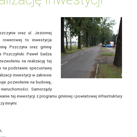
zczynie oraz ul. Jeziornej
 rowerowej to inwestycja
minę Pszczyna oraz gminę
sta Pszczyński Paweł Sadza
ezwoleniu na realizację tej
ne na podstawie specustawy
lizacji inwestycji w zakresie
ępuje pozwolenie na budowę,
ł nieruchomości. Samorządy
anie tej inwestycji z programu gminnej i powiatowej infrastruktury
zy innymi:
m,