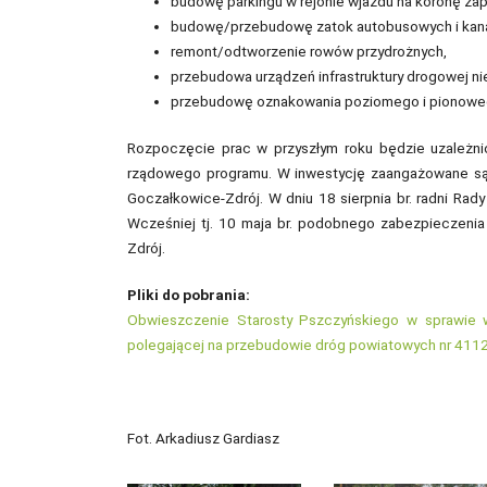
budowę parkingu w rejonie wjazdu na koronę zap
budowę/przebudowę zatok autobusowych i kanal
remont/odtworzenie rowów przydrożnych,
przebudowa urządzeń infrastruktury drogowej ni
przebudowę oznakowania poziomego i pionowe
Rozpoczęcie prac w przyszłym roku będzie uzależn
rządowego programu. W inwestycję zaangażowane są 
Goczałkowice-Zdrój. W dniu 18 sierpnia br. radni Rady
Wcześniej tj. 10 maja br. podobnego zabezpieczeni
Zdrój.
Pliki do pobrania:
Obwieszczenie Starosty Pszczyńskiego w sprawie wy
polegającej na przebudowie dróg powiatowych nr 4112S t
Fot. Arkadiusz Gardiasz