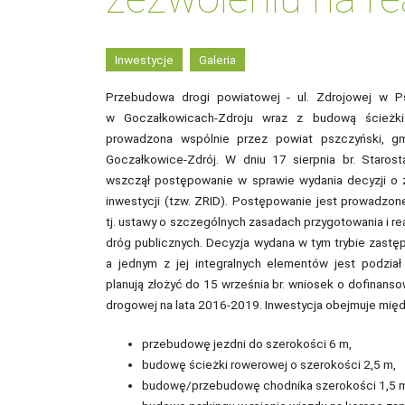
Inwestycje
Galeria
Przebudowa drogi powiatowej - ul. Zdrojowej w Ps
w Goczałkowicach-Zdroju wraz z budową ścieżki
prowadzona wspólnie przez powiat pszczyński, g
Goczałkowice-Zdrój. W dniu 17 sierpnia br. Staro
wszczął postępowanie w sprawie wydania decyzji o z
inwestycji (tzw. ZRID). Postępowanie jest prowadzo
tj. ustawy o szczególnych zasadach przygotowania i rea
dróg publicznych. Decyzja wydana w tym trybie zast
a jednym z jej integralnych elementów jest podzia
planują złożyć do 15 września br. wniosek o dofinansow
drogowej na lata 2016-2019. Inwestycja obejmuje międ
przebudowę jezdni do szerokości 6 m,
budowę ścieżki rowerowej o szerokości 2,5 m,
budowę/przebudowę chodnika szerokości 1,5 