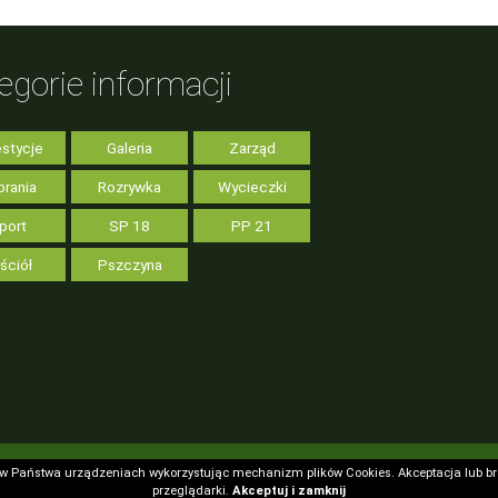
egorie informacji
stycje
Galeria
Zarząd
rania
Rozrywka
Wycieczki
port
SP 18
PP 21
ściół
Pszczyna
 w Państwa urządzeniach wykorzystując mechanizm plików Cookies. Akceptacja lub b
 w Państwa urządzeniach wykorzystując mechanizm plików Cookies. Akceptacja lub b
przeglądarki.
przeglądarki.
Akceptuj i zamknij
Akceptuj i zamknij