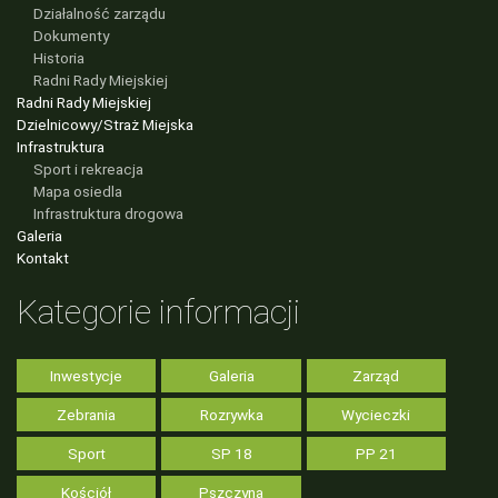
Działalność zarządu
Dokumenty
Historia
Radni Rady Miejskiej
Radni Rady Miejskiej
Dzielnicowy/Straż Miejska
Infrastruktura
Sport i rekreacja
Mapa osiedla
Infrastruktura drogowa
Galeria
Kontakt
Kategorie informacji
Inwestycje
Galeria
Zarząd
Zebrania
Rozrywka
Wycieczki
Sport
SP 18
PP 21
Kościół
Pszczyna